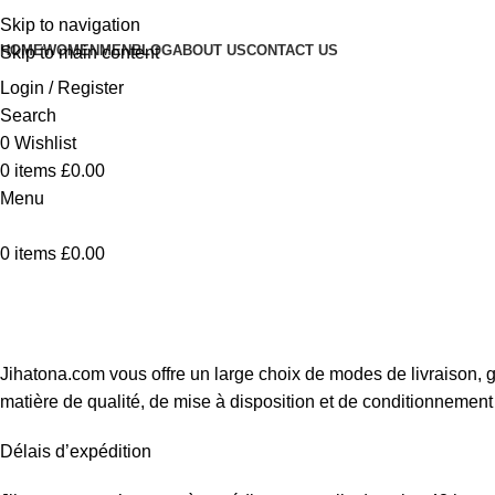
Skip to navigation
HOME
WOMEN
MEN
BLOG
ABOUT US
CONTACT US
Skip to main content
Login / Register
Search
0
Wishlist
0
items
£
0.00
Menu
0
items
£
0.00
Livraison
Jihatona.com vous offre un large choix de modes de livraison, g
matière de qualité, de mise à disposition et de conditionneme
Délais d’expédition