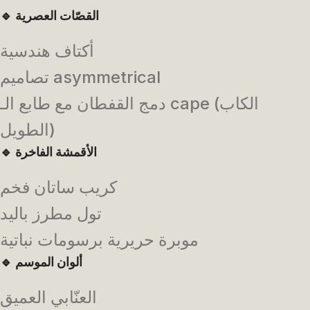
القصّات العصرية
🔹
أكتاف هندسية
تصاميم asymmetrical
دمج القفطان مع طابع الـ cape (الكاب
الطويل)
الأقمشة الفاخرة
🔹
كريب ساتان فخم
تول مطرز باليد
موبرة حريرية برسومات نباتية
ألوان الموسم
🔹
العنّابي العميق