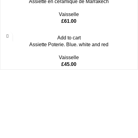
Assiette en céramique de Marrakech
Vaisselle
£
61.00
Add to cart
Assiette Poterie. Blue. white and red
Vaisselle
£
45.00
Women
Men
Bestsellers
Blog
About Us