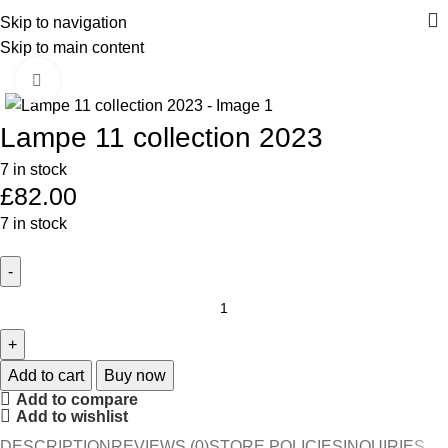
Skip to navigation
Skip to main content
Home
Décoration
Lampe 11 collection 2023
360 product view
Lampe 11 collection 2023
7 in stock
£
82.00
7 in stock
Add to cart
Buy now
Add to compare
Add to wishlist
DESCRIPTION
REVIEWS (0)
STORE POLICIES
INQUIRIES