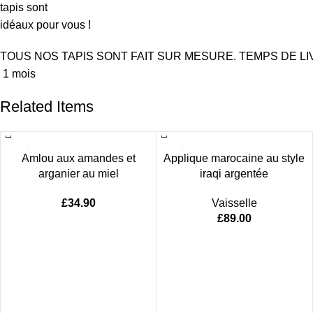
tapis sont
idéaux pour vous !
TOUS
NOS
TAPIS
SONT
FAIT
SUR
MESURE
.
TEMPS
DE
L
1
mois
Related Items
Amlou aux amandes et
Applique marocaine au style
arganier au miel
iraqi argentée
£
34.90
Vaisselle
£
89.00