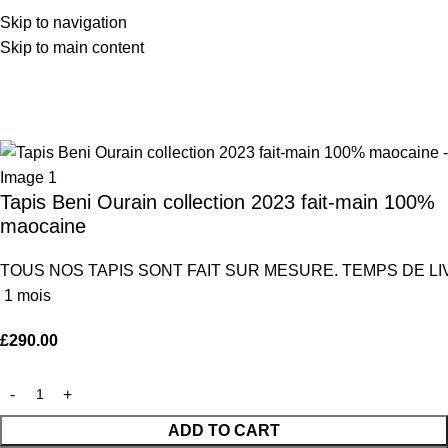
Skip to navigation
Skip to main content
Home
Tapis
Back to products
Tapis Beni Ourain collection 2023 fait-main 100%
maocaine
TOUS
NOS
TAPIS
SONT
FAIT
SUR
MESURE
.
TEMPS
DE
L
1
mois
£
290.00
ADD TO CART