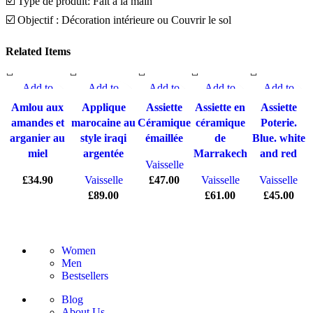
☑️ Type de produit: Fait à la main
☑️ Objectif : Décoration intérieure ou Couvrir le sol
Related Items
Add to
Add to
Add to
Add to
Add to
compare
compare
compare
compare
compare
Amlou aux
Applique
Assiette
Assiette en
Assiette
Quick view
Quick view
Quick view
Quick view
Quick view
amandes et
marocaine au
Céramique
céramique
Poterie.
Add to
Add to wishlist
Add to
Add to
Add to
arganier au
style iraqi
émaillée
de
Blue. white
wishlist
wishlist
wishlist
wishlist
miel
argentée
Marrakech
and red
Vaisselle
£
34.90
Vaisselle
£
47.00
Vaisselle
Vaisselle
£
89.00
£
61.00
£
45.00
Women
Men
Bestsellers
Blog
About Us