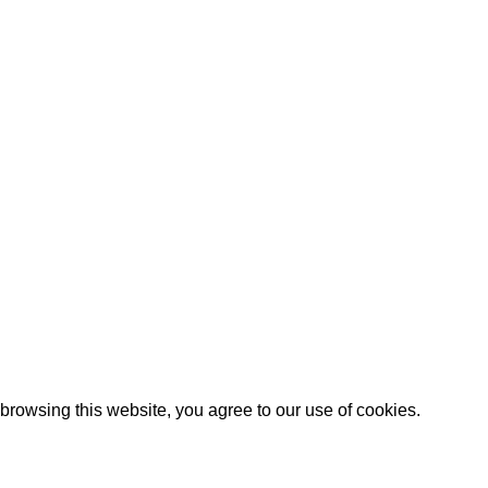
Artezana
2025 by
: Digitencia
rowsing this website, you agree to our use of cookies.