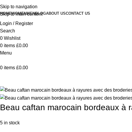
Skip to navigation
HOME
WOMEN
MEN
BLOG
ABOUT US
CONTACT US
Skip to main content
Login / Register
Search
0
Wishlist
0
items
£
0.00
Menu
0
items
£
0.00
Home
Collection Femme
Beau caftan marocain bordeaux à r
Back to products
Beau caftan marocain bordeaux à r
5 in stock