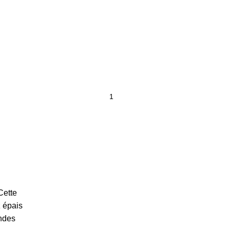
Cette
z épais
andes