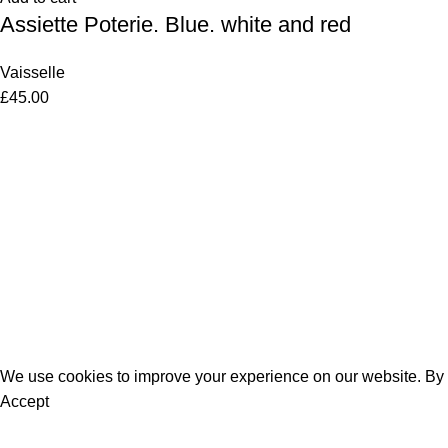
Assiette Poterie. Blue. white and red
Vaisselle
£
45.00
Women
Men
Bestsellers
Blog
About Us
Contact Us
We use cookies to improve your experience on our website. By b
Accept