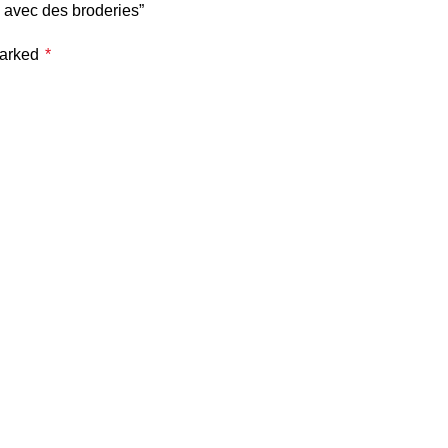
s avec des broderies”
marked
*