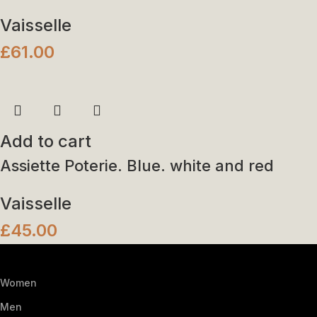
Vaisselle
£
61.00
Add to cart
Assiette Poterie. Blue. white and red
Vaisselle
£
45.00
Women
Men