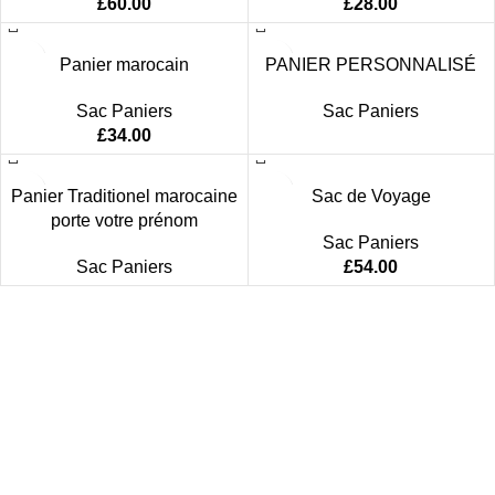
£
60.00
£
28.00
Panier marocain
PANIER PERSONNALISÉ
Sac Paniers
Sac Paniers
£
34.00
Panier Traditionel marocaine
Sac de Voyage
porte votre prénom
Sac Paniers
Sac Paniers
£
54.00
Women
Men
Bestsellers
Blog
About Us