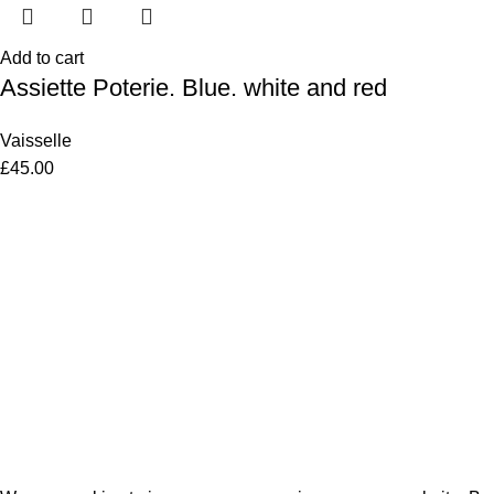
Add to cart
Assiette Poterie. Blue. white and red
Vaisselle
£
45.00
Women
Men
Bestsellers
Blog
About Us
Contact Us