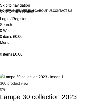
Skip to navigation
HOME
WOMEN
MEN
BLOG
ABOUT US
CONTACT US
Skip to main content
Login / Register
Search
0
Wishlist
0
items
£
0.00
Menu
0
items
£
0.00
Home
Décoration
Lampe 30 collection 2023
Back to products
360 product view
0%
Lampe 30 collection 2023