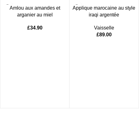
Amlou aux amandes et
Applique marocaine au style
arganier au miel
iraqi argentée
£
34.90
Vaisselle
£
89.00
Women
Men