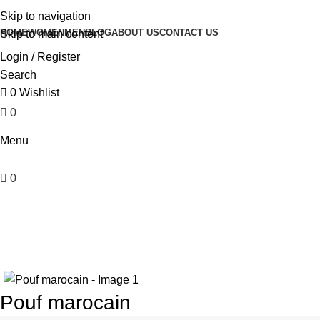
Skip to navigation
HOME
WOMEN
MEN
BLOG
ABOUT US
CONTACT US
Skip to main content
Login / Register
Search
0
Wishlist
0
£
0.00
Menu
0
£
0.00
Home
Poufs
Pouf marocain
Pouf marocain