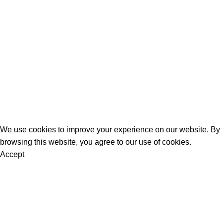
Women
Men
Bestsellers
Blog
About Us
Contact Us
Artezana
2025 by
: Digitencia
We use cookies to improve your experience on our website. By
browsing this website, you agree to our use of cookies.
Accept